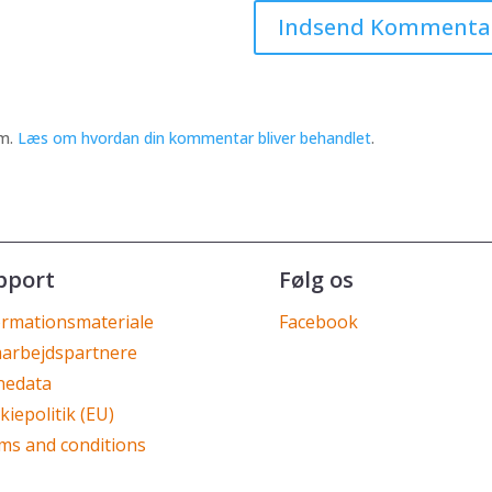
am.
Læs om hvordan din kommentar bliver behandlet
.
pport
Følg os
ormationsmateriale
Facebook
arbejdspartnere
nedata
iepolitik (EU)
ms and conditions