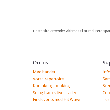
Dette site anvender Akismet til at reducere sp
Om os
Su
Mød bandet
Inf
Vores repertoire
Sam
Kontakt og booking
Sce
Se og hør os live – video
Cook
Find events med Hit Wave
Ter