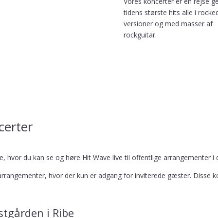
Vores koncerter er en rejse 
tidens største hits alle i rocke
versioner og med masser af
rockguitar.
certer
, hvor du kan se og høre Hit Wave live til offentlige arrangementer 
ate arrangementer, hvor der kun er adgang for inviterede gæster. Disse ko
stgården i Ribe