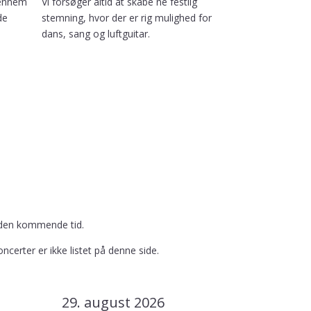
gennem
Vi forsøger altid at skabe ne festlig
de
stemning, hvor der er rig mulighed for
dans, sang og luftguitar.
i den kommende tid.
ncerter er ikke listet på denne side.
29. august 2026