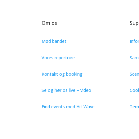
Om os
Sup
Mød bandet
Info
Vores repertoire
Sama
Kontakt og booking
Sce
Se og hør os live – video
Cook
Find events med Hit Wave
Term