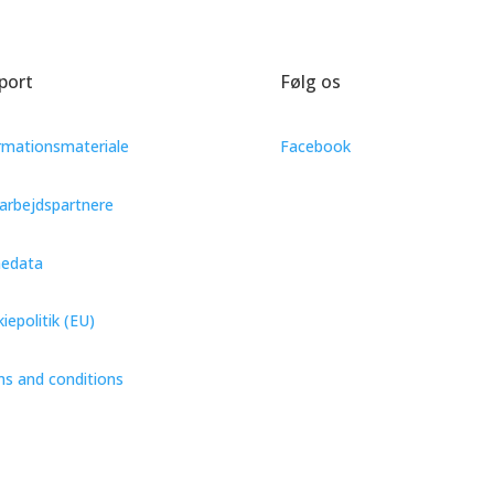
port
Følg os
rmationsmateriale
Facebook
rbejdspartnere
nedata
iepolitik (EU)
s and conditions