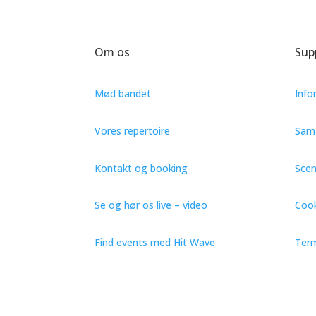
Om os
Sup
Mød bandet
Info
Vores repertoire
Sama
Kontakt og booking
Sce
Se og hør os live – video
Cook
Find events med Hit Wave
Term