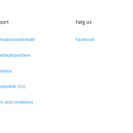
port
Følg os
rmationsmateriale
Facebook
rbejdspartnere
nedata
iepolitik (EU)
s and conditions